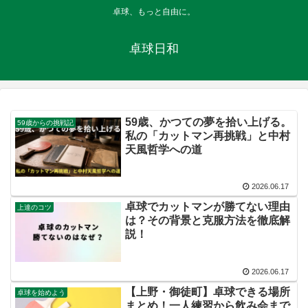
卓球、もっと自由に。
卓球日和
59歳、かつての夢を拾い上げる。
59歳からの挑戦記
私の「カットマン再挑戦」と中村
天風哲学への道
2026.06.17
卓球でカットマンが勝てない理由
上達のコツ
は？その背景と克服方法を徹底解
説！
2026.06.17
【上野・御徒町】卓球できる場所
卓球を始めよう
まとめ！一人練習から飲み会まで