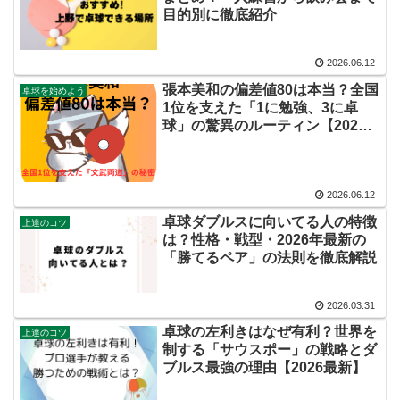
目的別に徹底紹介
2026.06.12
張本美和の偏差値80は本当？全国
卓球を始めよう
1位を支えた「1に勉強、3に卓
球」の驚異のルーティン【2026
最新】
2026.06.12
卓球ダブルスに向いてる人の特徴
上達のコツ
は？性格・戦型・2026年最新の
「勝てるペア」の法則を徹底解説
2026.03.31
卓球の左利きはなぜ有利？世界を
上達のコツ
制する「サウスポー」の戦略とダ
ブルス最強の理由【2026最新】