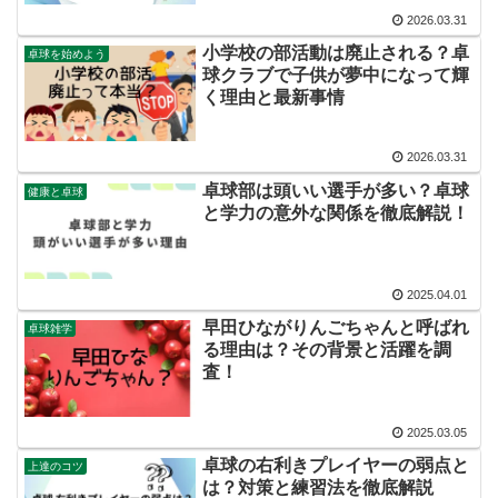
2026.03.31
小学校の部活動は廃止される？卓
卓球を始めよう
球クラブで子供が夢中になって輝
く理由と最新事情
2026.03.31
卓球部は頭いい選手が多い？卓球
健康と卓球
と学力の意外な関係を徹底解説！
2025.04.01
早田ひながりんごちゃんと呼ばれ
卓球雑学
る理由は？その背景と活躍を調
査！
2025.03.05
卓球の右利きプレイヤーの弱点と
上達のコツ
は？対策と練習法を徹底解説