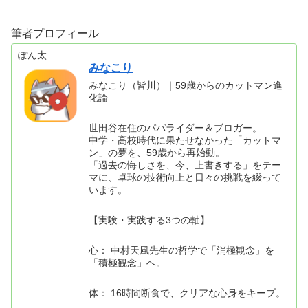
筆者プロフィール
ぽん太
みなこり
みなこり（皆川）｜59歳からのカットマン進
化論
世田谷在住のパパライダー＆ブロガー。
中学・高校時代に果たせなかった「カットマ
ン」の夢を、59歳から再始動。
「過去の悔しさを、今、上書きする」をテー
マに、卓球の技術向上と日々の挑戦を綴って
います。
【実験・実践する3つの軸】
心： 中村天風先生の哲学で「消極観念」を
「積極観念」へ。
体： 16時間断食で、クリアな心身をキープ。