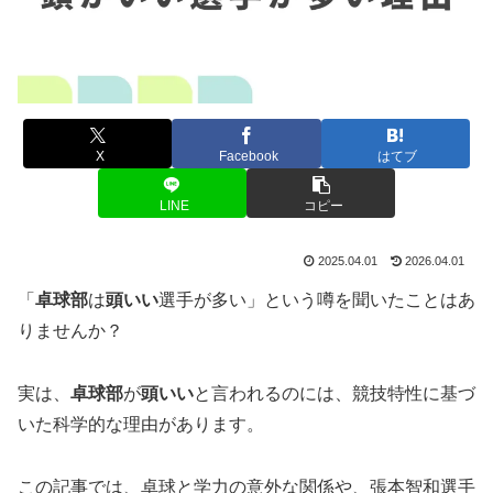
X
Facebook
はてブ
LINE
コピー
2025.04.01
2026.04.01
「
卓球部
は
頭いい
選手が多い」という噂を聞いたことはあ
りませんか？
実は、
卓球部
が
頭いい
と言われるのには、競技特性に基づ
いた科学的な理由があります。
この記事では、卓球と学力の意外な関係や、張本智和選手