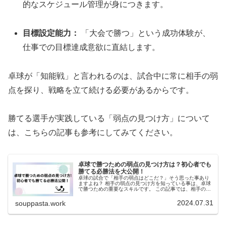
的なスケジュール管理が身につきます。
目標設定能力：
「大会で勝つ」という成功体験が、
仕事での目標達成意欲に直結します。
卓球が「知能戦」と言われるのは、試合中に常に相手の弱
点を探り、戦略を立て続ける必要があるからです。
勝てる選手が実践している「弱点の見つけ方」について
は、こちらの記事も参考にしてみてください。
卓球で勝つための弱点の見つけ方は？初心者でも
勝てる必勝法を大公開！
卓球の試合で「相手の弱点はどこだ？」そう思った事あり
ますよね？ 相手の弱点の見つけ方を知っている事は、卓球
で勝つための重要なスキルです。 この記事では、相手のプ
レースタイルの分析、サーブレシーブの観察、ラリー中の
動き、メンタル面などから、弱点の見つけ方を分かりやす
2024.07.31
souppasta.work
く解説します。 ぜひ試合で実践して勝利を手にして下さ
い！