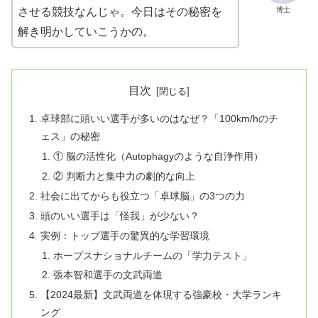
博士
させる競技なんじゃ。今日はその秘密を
解き明かしていこうかの。
目次
卓球部に頭いい選手が多いのはなぜ？「100km/hのチ
ェス」の秘密
① 脳の活性化（Autophagyのような自浄作用）
② 判断力と集中力の劇的な向上
社会に出てからも役立つ「卓球脳」の3つの力
頭のいい選手は「怪我」が少ない？
実例：トップ選手の驚異的な学習環境
ホープスナショナルチームの「学力テスト」
張本智和選手の文武両道
【2024最新】文武両道を体現する強豪校・大学ランキ
ング