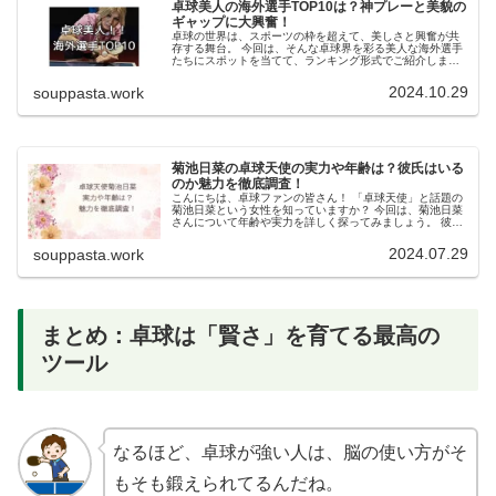
卓球美人の海外選手TOP10は？神プレーと美貌の
ギャップに大興奮！
卓球の世界は、スポーツの枠を超えて、美しさと興奮が共
存する舞台。 今回は、そんな卓球界を彩る美人な海外選手
たちにスポットを当てて、ランキング形式でご紹介しま
す。 卓球というスポーツの奥深さと、美人選手の華麗なプ
レーに、あなたはきっと心を奪われるはずです。 海外の卓
2024.10.29
souppasta.work
球界で活躍する彼女たちの魅力をあますところなくお伝え
します。
菊池日菜の卓球天使の実力や年齢は？彼氏はいる
のか魅力を徹底調査！
こんにちは、卓球ファンの皆さん！ 「卓球天使」と話題の
菊池日菜という女性を知っていますか？ 今回は、菊池日菜
さんについて年齢や実力を詳しく探ってみましょう。 彼女
の卓球の実力や学生時代、そして年齢についての興味深い
事実も紹介します。 気になる彼女の恋愛事情にも迫りま
2024.07.29
souppasta.work
す。 一緒に菊池日菜さんの魅力を探っていきましょう！
まとめ：卓球は「賢さ」を育てる最高の
ツール
なるほど、卓球が強い人は、脳の使い方がそ
もそも鍛えられてるんだね。