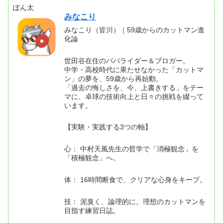
ぽん太
みなこり
みなこり（皆川）｜59歳からのカットマン進
化論
世田谷在住のパパライダー＆ブロガー。
中学・高校時代に果たせなかった「カットマ
ン」の夢を、59歳から再始動。
「過去の悔しさを、今、上書きする」をテー
マに、卓球の技術向上と日々の挑戦を綴って
います。
【実験・実践する3つの軸】
心： 中村天風先生の哲学で「消極観念」を
「積極観念」へ。
体： 16時間断食で、クリアな心身をキープ。
技： 泥臭く、論理的に。理想のカットマンを
目指す練習日誌。