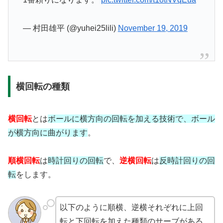
— 村田雄平 (@yuhei25lili)
November 19, 2019
横回転の種類
横回転
とは
ボールに横方向の回転を加える技術で、ボール
が横方向に曲がります
。
順横回転
は
時計回りの回転
で、
逆横回転
は
反時計回りの回
転
をします。
以下のように順横、逆横それぞれに上回
転と下回転を加えた種類のサーブがある