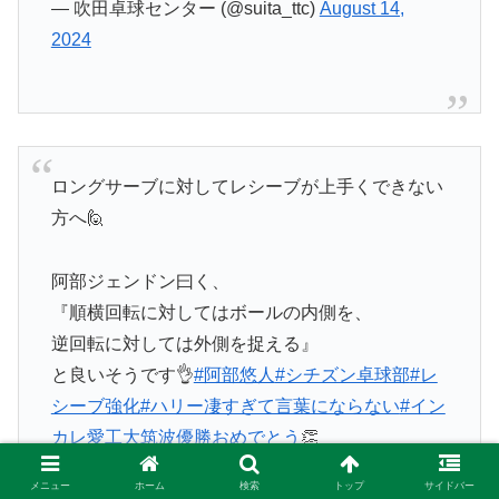
— 吹田卓球センター (@suita_ttc)
August 14,
2024
ロングサーブに対してレシーブが上手くできない
方へ🙋
阿部ジェンドン曰く、
『順横回転に対してはボールの内側を、
逆回転に対しては外側を捉える』
と良いそうです👌
#阿部悠人
#シチズン卓球部
#レ
シーブ強化
#ハリー凄すぎて言葉にならない
#イン
カレ愛工大筑波優勝おめでとう
👏
pic.twitter.com/4qTg3tLAza
メニュー
ホーム
検索
トップ
サイドバー