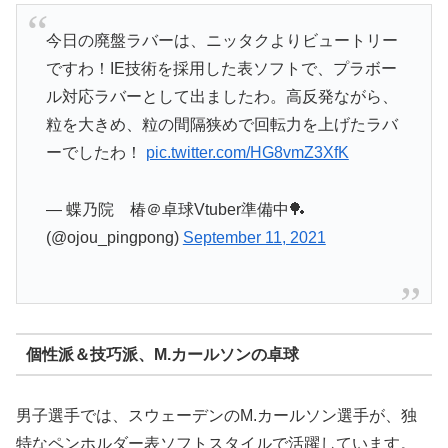
今日の廃盤ラバーは、ニッタクよりビュートリー
ですわ！IE技術を採用した表ソフトで、プラボー
ル対応ラバーとして出ましたわ。高反発ながら、
粒を大きめ、粒の間隔狭めで回転力を上げたラバ
ーでしたわ！
pic.twitter.com/HG8vmZ3XfK
— 蝶乃院 椿＠卓球Vtuber準備中🏓
(@ojou_pingpong)
September 11, 2021
個性派＆技巧派、M.カールソンの卓球
男子選手では、スウェーデンのM.カールソン選手が、独
特なペンホルダー表ソフトスタイルで活躍しています。