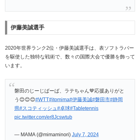
伊藤美誠選手
2020年世界ランク2位・伊藤美誠選手は、表ソフトラバー
を駆使した独特な戦術で、数々の国際大会で優勝を飾って
います。
磐田のじーじばーば、ラテちゃん🤎応援ありがと
う😊😊😊
#WTT
#itomima
#伊藤美誠
#磐田市
#静岡
県
#スコティッシュ
#卓球
#Tabletennis
pic.twitter.com/er8Jcswtub
— MAMA (@mimaminori)
July 7, 2024