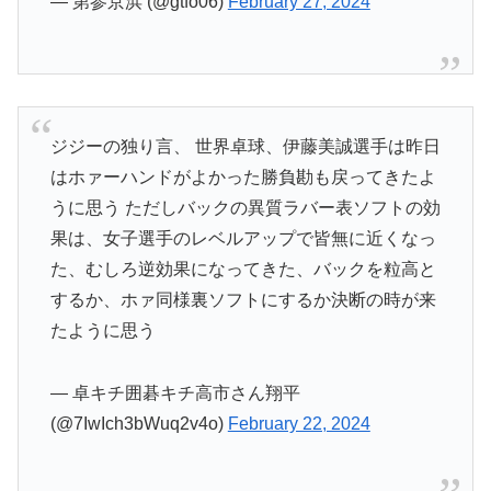
— 第参京浜 (@gtfo06)
February 27, 2024
ジジーの独り言、 世界卓球、伊藤美誠選手は昨日
はホァーハンドがよかった勝負勘も戻ってきたよ
うに思う ただしバックの異質ラバー表ソフトの効
果は、女子選手のレベルアップで皆無に近くなっ
た、むしろ逆効果になってきた、バックを粒高と
するか、ホァ同様裏ソフトにするか決断の時が来
たように思う
— 卓キチ囲碁キチ高市さん翔平
(@7IwIch3bWuq2v4o)
February 22, 2024