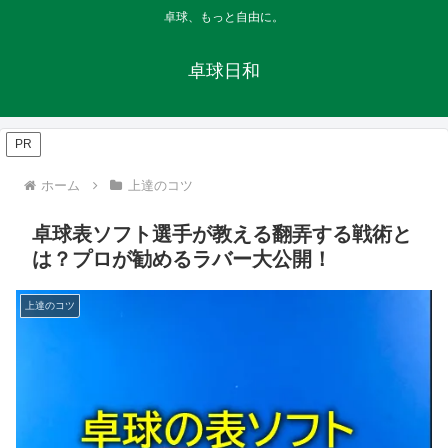
卓球、もっと自由に。
卓球日和
PR
ホーム
上達のコツ
卓球表ソフト選手が教える翻弄する戦術と
は？プロが勧めるラバー大公開！
上達のコツ