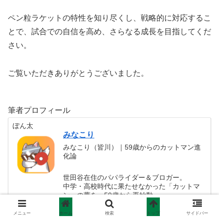
ペン粒ラケットの特性を知り尽くし、戦略的に対応するこ
とで、試合での自信を高め、さらなる成長を目指してくだ
さい。
ご覧いただきありがとうございました。
筆者プロフィール
ぽん太
みなこり
みなこり（皆川）｜59歳からのカットマン進
化論
世田谷在住のパパライダー＆ブロガー。
中学・高校時代に果たせなかった「カットマ
ン」の夢を、59歳から再始動。
「過去の悔しさを、今、上書きする」をテー
マに、卓球の技術向上と日々の挑戦を綴って
メニュー
ホーム
検索
トップ
サイドバー