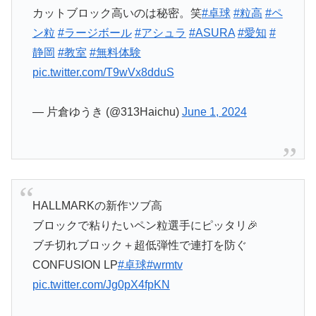
カットブロック高いのは秘密。笑
#卓球
#粒高
#ペ
ン粒
#ラージボール
#アシュラ
#ASURA
#愛知
#
静岡
#教室
#無料体験
pic.twitter.com/T9wVx8dduS
— 片倉ゆうき (@313Haichu)
June 1, 2024
HALLMARKの新作ツブ高
ブロックで粘りたいペン粒選手にピッタリ🎉
ブチ切れブロック＋超低弾性で連打を防ぐ
CONFUSION LP
#卓球
#wrmtv
pic.twitter.com/Jg0pX4fpKN