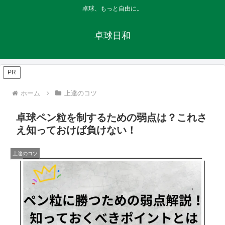
卓球、もっと自由に。
卓球日和
PR
ホーム
上達のコツ
卓球ペン粒を制するための弱点は？これさ
え知っておけば負けない！
上達のコツ